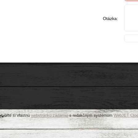
Otázka:
tvorte si vlastnú
webstránku zadarmo
s redakčným systémom
WebJET Clo