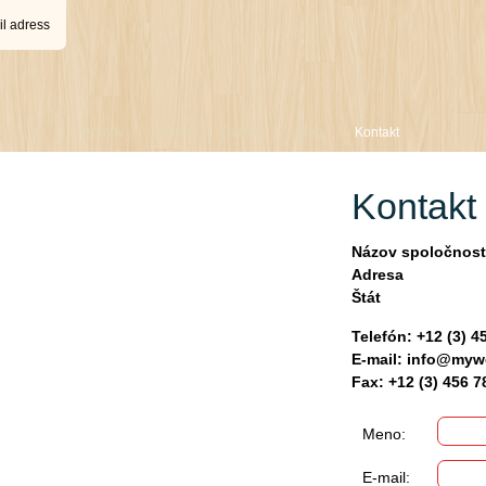
il adress
Domov
O nás
Galéria
Blog
Kontakt
Kontakt
Názov spoločnost
Adresa
Štát
Telefón: +12 (3) 4
E-mail: info@myw
Fax: +12 (3) 456 7
Meno:
E-mail: