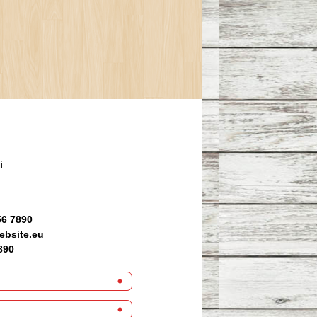
i
56 7890
ebsite.eu
890