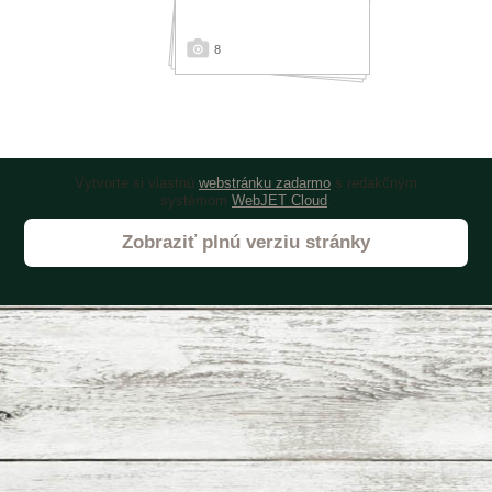
8
Vytvorte si vlastnú
webstránku zadarmo
s redakčným
systémom
WebJET Cloud
.
Zobraziť plnú verziu stránky